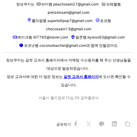
🥧
🥨
정보쿠키는
파이쌤
peachssam27@gmail.com
프레첼쌤
pretzelssam@gmail.com
🍭
🍪
롤리팝쌤
superlollipop7@gmail.com
초코쌤
chocossam13@gmail.com
🍰
🍿
케이크쌤
ilil7765@naver.com
팝콘쌤
bywoo93@gmail.com
🥥
코코넛쌤
coconuteacher@gmail.com
과 함께 만들었어요.
정보쿠키는 길벗 교과서 홈페이지에서 마케팅 수신동의를 해 주신 선생님들을
대상으로 발송되었습니다.
정보 교과서에 대한 더 많은 정보는
길벗 교과서 홈페이지
에 오시면 확인할 수
있습니다.
서울시 월드컵로10길 56 길벗출판사
공유하기