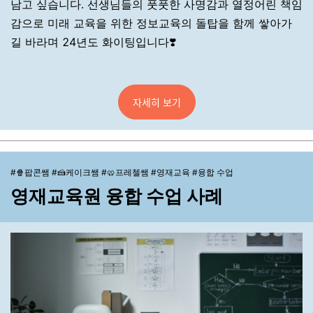
남고 싶습니다. 선생님들의 풋풋한 사명감과 열정어린 책임
감으로 미래 교육을 위한 정보교육의 돌탑을 함께 쌓아가
길 바라며 24년도 화이팅입니다❣️
자세히 보기
#🍿팝콘쌤 #🍰케이크쌤 #🥨프레첼쌤 #영재교육 #융합 수업
영재교육원 융합 수업 사례