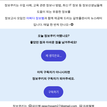
정보쿠키는 수업 사례, 교육 관련 정보나 방법, 최신 IT 정보 등
정보선생님들께
도움이 되는
유용한 정보를
정보교사 모임인
어쩌다 정보쌤
과 함께 제공해
드리는 길벗출판사의 뉴스레터
입니다.
매달 한 번씩 만나요~
😊
오늘 정보쿠키 어땠나요?
좋았던 점과 아쉬운 점을 남겨주세요!
제 생각은요...
아직 구독자가 아니시라면
정보쿠키의 구독자가 되어주세요.
구독하기
🥧
🥨
정보쿠키는
파이쌤
peachssam27@gmail.com
프레첼쌤