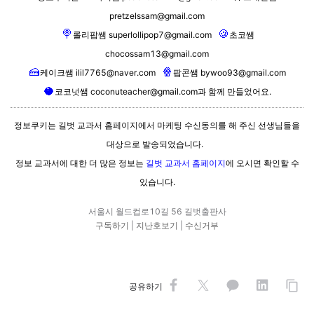
pretzelssam@gmail.com
🍭
🍪
롤리팝쌤
superlollipop7@gmail.com
초코쌤
chocossam13@gmail.com
🍰
🍿
케이크쌤
ilil7765@naver.com
팝콘쌤
bywoo93@gmail.com
🥥
코코넛쌤
coconuteacher@gmail.com
과 함께 만들었어요.
정보쿠키는 길벗 교과서 홈페이지에서 마케팅 수신동의를 해 주신 선생님들을
대상으로 발송되었습니다.
정보 교과서에 대한 더 많은 정보는
길벗 교과서 홈페이지
에 오시면 확인할 수
있습니다.
서울시 월드컵로10길 56 길벗출판사
구독하기
|
지난호보기
|
수신거부
공유하기